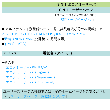
ＳＮＩ エコノミーサーバ
ＳＮＩユーザーページ
（今日の日付：2026年08月06日）
□
SNIトップページへ
□
■ アルファベット別登録ページ一覧（契約者依頼分のみ掲載）
"M"
A
B
C
D
E
F
G
H
I
J
K
L
M
N
O
P
Q
R
S
T
U
V
W
X
Y
Z
■
新着（NEW）のみ
(公開後1ヶ月間表示)
■
すべて（ALL）
アドレス
看板名（タイトル）
■その他
・
エコノミーサーバ管理人室
・
エコノミーサーバ（Saganet）
・
エコノミーサーバ（Nagasakinet）
・
エコノミーサーバ（Fukuokanet）
ユーザーズページの掲載申込は下記のホームページをご覧ください
→【
ユーザーズページ一覧登録について
】