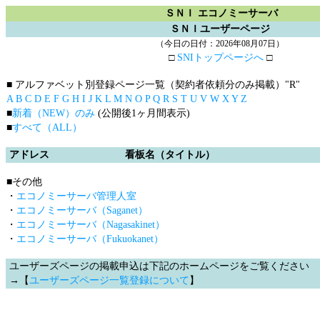
ＳＮＩ エコノミーサーバ
ＳＮＩユーザーページ
（今日の日付：2026年08月07日）
□
SNIトップページへ
□
■ アルファベット別登録ページ一覧（契約者依頼分のみ掲載）
"R"
A
B
C
D
E
F
G
H
I
J
K
L
M
N
O
P
Q
R
S
T
U
V
W
X
Y
Z
■
新着（NEW）のみ
(公開後1ヶ月間表示)
■
すべて（ALL）
アドレス
看板名（タイトル）
■その他
・
エコノミーサーバ管理人室
・
エコノミーサーバ（Saganet）
・
エコノミーサーバ（Nagasakinet）
・
エコノミーサーバ（Fukuokanet）
ユーザーズページの掲載申込は下記のホームページをご覧ください
→【
ユーザーズページ一覧登録について
】