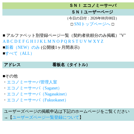
ＳＮＩ エコノミーサーバ
ＳＮＩユーザーページ
（今日の日付：2026年08月08日）
□
SNIトップページへ
□
■ アルファベット別登録ページ一覧（契約者依頼分のみ掲載）
"V"
A
B
C
D
E
F
G
H
I
J
K
L
M
N
O
P
Q
R
S
T
U
V
W
X
Y
Z
■
新着（NEW）のみ
(公開後1ヶ月間表示)
■
すべて（ALL）
アドレス
看板名（タイトル）
■その他
・
エコノミーサーバ管理人室
・
エコノミーサーバ（Saganet）
・
エコノミーサーバ（Nagasakinet）
・
エコノミーサーバ（Fukuokanet）
ユーザーズページの掲載申込は下記のホームページをご覧ください
→【
ユーザーズページ一覧登録について
】