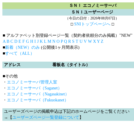
ＳＮＩ エコノミーサーバ
ＳＮＩユーザーページ
（今日の日付：2026年08月07日）
□
SNIトップページへ
□
■ アルファベット別登録ページ一覧（契約者依頼分のみ掲載）
"NEW"
A
B
C
D
E
F
G
H
I
J
K
L
M
N
O
P
Q
R
S
T
U
V
W
X
Y
Z
■
新着（NEW）のみ
(公開後1ヶ月間表示)
■
すべて（ALL）
アドレス
看板名（タイトル）
■その他
・
エコノミーサーバ管理人室
・
エコノミーサーバ（Saganet）
・
エコノミーサーバ（Nagasakinet）
・
エコノミーサーバ（Fukuokanet）
ユーザーズページの掲載申込は下記のホームページをご覧ください
→【
ユーザーズページ一覧登録について
】