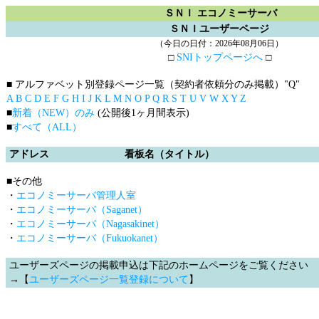
ＳＮＩ エコノミーサーバ
ＳＮＩユーザーページ
（今日の日付：2026年08月06日）
□
SNIトップページへ
□
■ アルファベット別登録ページ一覧（契約者依頼分のみ掲載）
"Q"
A
B
C
D
E
F
G
H
I
J
K
L
M
N
O
P
Q
R
S
T
U
V
W
X
Y
Z
■
新着（NEW）のみ
(公開後1ヶ月間表示)
■
すべて（ALL）
アドレス
看板名（タイトル）
■その他
・
エコノミーサーバ管理人室
・
エコノミーサーバ（Saganet）
・
エコノミーサーバ（Nagasakinet）
・
エコノミーサーバ（Fukuokanet）
ユーザーズページの掲載申込は下記のホームページをご覧ください
→【
ユーザーズページ一覧登録について
】